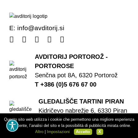
E:
info@avditorij.si
AVDITORIJ PORTOROŽ -
PORTOROSE
Senčna pot 8A, 6320 Portorož
T +386 (0)5 676 67 00
GLEDALIŠČE TARTINI PIRAN
Kidričevo nabrežje 6, 6330 Piran
T +386 (0)5 676 67 00
Questo sito web utilizza i cookie che permettono una migliore esperienza
per l’utente, l’analisi del sito e la possibilità di pubblicità mirata online.
Altro
|
Impostazioni
Accetto
X
MEDIADOM PYRHANI