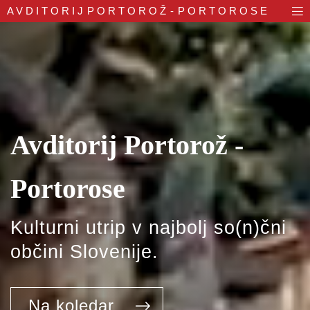
AVDITORIJ
PORTOROŽ - PORTOROSE
Avditorij Portorož -
Portorose
Kulturni utrip v najbolj so(n)čni
občini Slovenije.
Na koledar