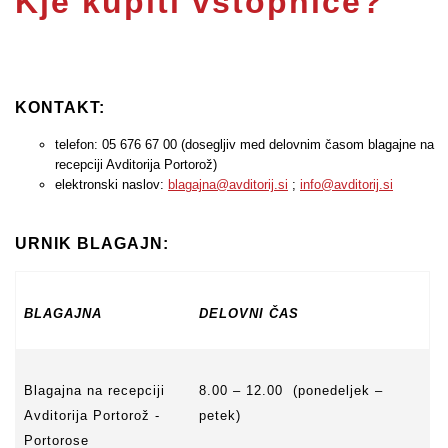
Kje kupiti vstopnice?
KONTAKT:
telefon: 05 676 67 00 (dosegljiv med delovnim časom blagajne na
recepciji Avditorija Portorož)
elektronski naslov:
blagajna@avditorij.si
;
info@avditorij.si
URNIK BLAGAJN:
BLAGAJNA
DELOVNI ČAS
Blagajna na recepciji
8.00 – 12.00 (ponedeljek –
Avditorija Portorož -
petek)
Portorose