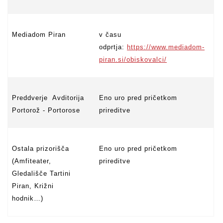
Mediadom Piran
v času
odprtja:
https://www.mediadom-
piran.si/obiskovalci/
Preddverje Avditorija
Eno uro pred pričetkom
Portorož - Portorose
prireditve
Ostala prizorišča
Eno uro pred pričetkom
(Amfiteater,
prireditve
Gledališče Tartini
Piran, Križni
hodnik…)