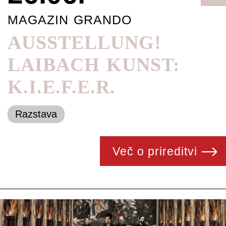
MAGAZIN GRANDO
AUSSTELLUNG!
LAIBACH KUNST:
K.I.E.F.E.R.
Razstava
Več o prireditvi