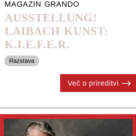
MAGAZIN GRANDO
AUSSTELLUNG!
LAIBACH KUNST:
K.I.E.F.E.R.
Razstava
Več o prireditvi