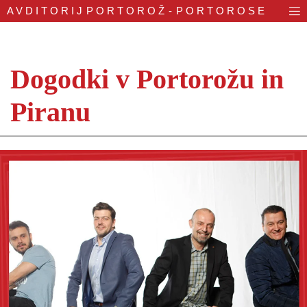
AVDITORIJ
PORTOROŽ - PORTOROSE
Dogodki v Portorožu in
Piranu