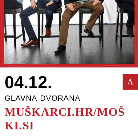
04.12.
A
GLAVNA DVORANA
MUŠKARCI.HR/MOŠ
KI.SI