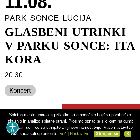
11.08.
PARK SONCE LUCIJA
GLASBENI UTRINKI
V PARKU SONCE: ITA
KORA
20.30
Koncert
Več o prireditvi
Spletno mesto uporablja piškotke, ki omogočajo boljšo uporabniško
izkušnjo in analizo spletne strani. Prosimo označite s klikom na gumb
»Strinjam se«, če se strinjate z njihovo namestitvijo. Vaše nastavitve
lahko kadarkoli spremenite.
Več
|
Nastavitve
Strinjam se
X