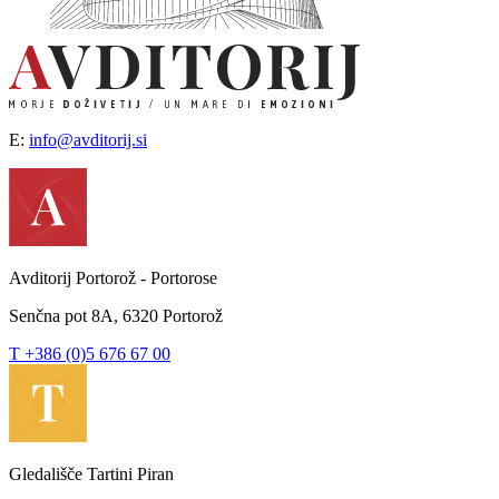
E:
info@avditorij.si
Avditorij Portorož - Portorose
Senčna pot 8A, 6320 Portorož
T +386 (0)5 676 67 00
Gledališče Tartini Piran