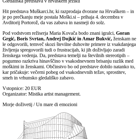
Gledališka predstava v hrvaškem jeziku
Hit predstava Muškarci.hr, ki razprodaja dvorane na Hrvaškem – in
je po prečkanju meje postala Moški.si – prihaja 4. decembra v
Avditorij Portorož, da vas zabava in nasmeji do solz.
Pod vodstvom režiserja Maria Kovača bodo znani igralci,
Goran
Grgić, Boris Svrtan, Andrej Dojkić in Amar Bukvić,
ženskam ne
le odgovorili, temveč skozi številne duhovite primere iz vsakdanjega
življenja spregovorili tudi o frustracijah, ki jih doživljajo zaradi
ženskega vedenja. Da, predstava temelji na številnih stereotipih –
pogumno razkriva hinavščino v vsakodnevnem brisanju razlik med
moškimi in ženskami. Občinstvo bo od predstave dobilo natanko to,
kar pričakuje: večerni pobeg od vsakodnevnih težav, sprostitev,
smeh in vrhunsko gledališko zabavo.
Vstopnice: 20 EUR
Organizator:
Mistika artist management.
Morje doživetij / Un mare di emozioni