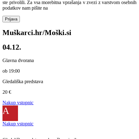
ste privolili. Za vsa morebitna vprašanja v zvezi z varstvom osebnih
podatkov nam pišite na
podpora@avditorij.si
Prijava
Muškarci.hr/Moški.si
04.12.
Glavna dvorana
ob 19:00
Gledališka predstava
20 €
Nakup vstopnic
A
Nakup vstopnic