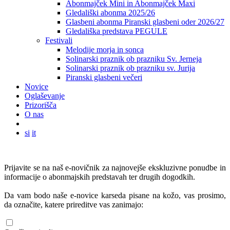
Abonmajček Mini in Abonmajček Maxi
Gledališki abonma 2025/26
Glasbeni abonma Piranski glasbeni oder 2026/27
Gledališka predstava PEGULE
Festivali
Melodije morja in sonca
Solinarski praznik ob prazniku Sv. Jerneja
Solinarski praznik ob prazniku sv. Jurija
Piranski glasbeni večeri
Novice
Oglaševanje
Prizorišča
O nas
si
it
Prijavite se na naš e-novičnik za najnovejše ekskluzivne ponudbe in
informacije o abonmajskih predstavah ter drugih dogodkih.
Da vam bodo naše e-novice karseda pisane na kožo, vas prosimo,
da označite, katere prireditve vas zanimajo: