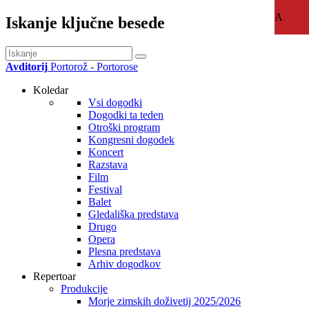
A
Iskanje ključne besede
Avditorij
Portorož - Portorose
Koledar
Vsi dogodki
Dogodki ta teden
Otroški program
Kongresni dogodek
Koncert
Razstava
Film
Festival
Balet
Gledališka predstava
Drugo
Opera
Plesna predstava
Arhiv dogodkov
Repertoar
Produkcije
Morje zimskih doživetij 2025/2026