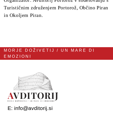
Organizator:
Avditorij Portorož v sodelovanju s
Turističnim združenjem Portorož, Občino Piran
in Okoljem Piran.
MORJE DOŽIVETIJ / UN MARE DI
EMOZIONI
E:
info@avditorij.si