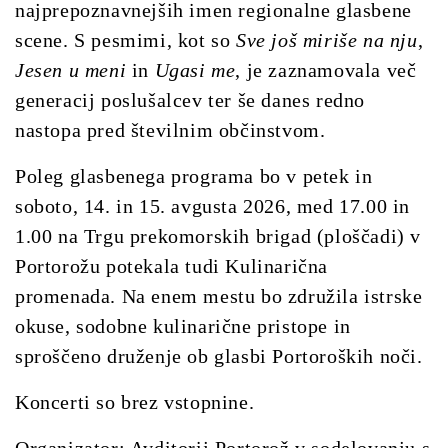
najprepoznavnejših imen regionalne glasbene
scene. S pesmimi, kot so
Sve još miriše na nju
,
Jesen u meni
in
Ugasi me
, je zaznamovala več
generacij poslušalcev ter še danes redno
nastopa pred številnim občinstvom.
Poleg glasbenega programa bo v petek in
soboto, 14. in 15. avgusta 2026, med 17.00 in
1.00 na Trgu prekomorskih brigad (ploščadi) v
Portorožu potekala tudi Kulinarična
promenada. Na enem mestu bo združila istrske
okuse, sodobne kulinarične pristope in
sproščeno druženje ob glasbi Portoroških noči.
Koncerti so brez vstopnine.