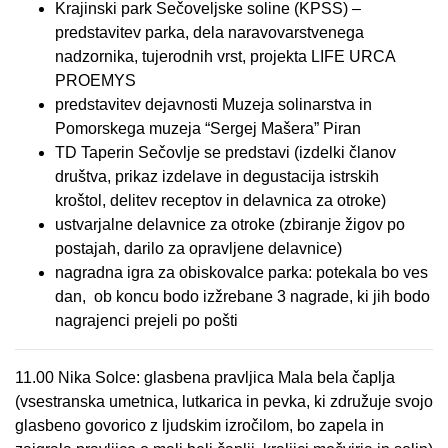
Krajinski park Sečoveljske soline (KPSS) –
predstavitev parka, dela naravovarstvenega
nadzornika, tujerodnih vrst, projekta LIFE URCA
PROEMYS
predstavitev dejavnosti Muzeja solinarstva in
Pomorskega muzeja “Sergej Mašera” Piran
TD Taperin Sečovlje se predstavi (izdelki članov
društva, prikaz izdelave in degustacija istrskih
kroštol, delitev receptov in delavnica za otroke)
ustvarjalne delavnice za otroke (zbiranje žigov po
postajah, darilo za opravljene delavnice)
nagradna igra za obiskovalce parka: potekala bo ves
dan, ob koncu bodo izžrebane 3 nagrade, ki jih bodo
nagrajenci prejeli po pošti
11.00 Nika Solce: glasbena pravljica Mala bela čaplja
(vsestranska umetnica, lutkarica in pevka, ki združuje svojo
glasbeno govorico z ljudskim izročilom, bo zapela in