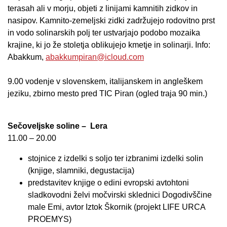
terasah ali v morju, objeti z linijami kamnitih zidkov in
nasipov. Kamnito-zemeljski zidki zadržujejo rodovitno prst
in vodo solinarskih polj ter ustvarjajo podobo mozaika
krajine, ki jo že stoletja oblikujejo kmetje in solinarji. Info:
Abakkum,
abakkumpiran@icloud.com
9.00 vodenje v slovenskem, italijanskem in angleškem
jeziku, zbirno mesto pred TIC Piran (ogled traja 90 min.)
Sečoveljske soline – Lera
11.00 – 20.00
stojnice z izdelki s soljo ter izbranimi izdelki solin
(knjige, slamniki, degustacija)
predstavitev knjige o edini evropski avtohtoni
sladkovodni želvi močvirski sklednici Dogodivščine
male Emi, avtor Iztok Škornik (projekt LIFE URCA
PROEMYS)