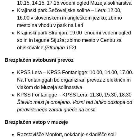
10.15, 14.15, 17.15 vodeni ogled Muzeja solinarstva
Krajinski park Sečoveljske soline – Lera: 12.00,
16.00 v slovenskem in angleškem jeziku; zbirno
mesto na vhodu v park na Leri
Krajinski park Strunjan: 19.00
enourni vodeni ogled
solin in lagune Stjuža; zbirno mesto v
Centru za
obiskovalce
(Strunjan 152)
Brezplačen avtobusni prevoz
KPSS Lera – KPSS Fontanigge: 10.00, 14.00, 17.00.
Na Fontaniggah bo organiziran prevoz z električnim
vlakom do Muzeja solinarstva
KPSS Fontanigge – KPSS Lera: 11.30, 15.30, 18.30
Število mest je omejeno. Vozni red lahko odstopa od
predvidenega zaradi gneče na cesti
Brezplačen vstop v muzeje
Razstavišče Monfort, nekdanje skladišče soli