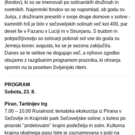
(fondov), ki so se imenovali po solinarskih družinah in
svetnikih. Najemniki fondov so se napomlad, ob godu sv.
Jurija, z družinami preselili v svoje druge domove v soline -
kamnitih hiš je bilo v sečoveljskih solinah več kot 400, par
deset še v Fazanu v Luciji in v Strunjanu. S trudom in
potrpežljivostjo so solinarji pobirali sol vse do goda sv.
Jerneja konec avgusta, ko se je sezona zaključila.
Danes se te selitve ne dogajajo več, a njihovo zgodbo
obujamo z razgibanim programom praznika, ki ohranja
spomin na ta poseben življenjski ritem.
PROGRAM
Sobota, 23. 8.
Piran, Tartinijev trg
7.00 – 10.00 Ruralnost: tematska ekskurzija iz Pirana v
Sečovlje in
Krajinski park Sečoveljske soline;
s kolesi po
piranski "pridelovalni" krajini podeželja in solin.
Kulturna
krajina obalnega pasu Istre je zaznamovana s polji na