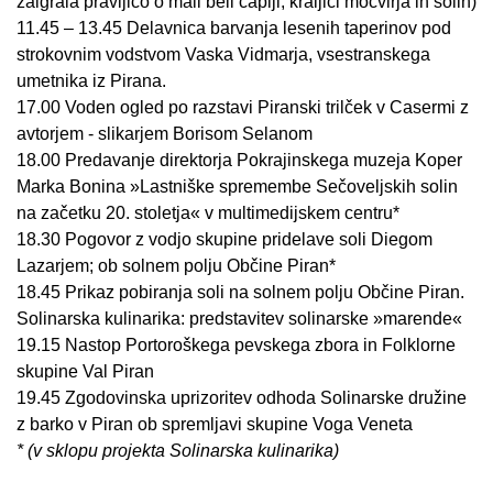
zaigrala pravljico o mali beli čaplji, kraljici močvirja in solin)
11.45 – 13.45
D
elavnica barvanja lesenih taperinov pod
strokovnim vodstvom Vaska Vidmarja, vsestranskega
umetnika iz Pirana.
17.00
Voden ogled po razstavi Piranski trilček v Casermi z
avtorjem - slikarjem Borisom Selanom
18.00 Predavanje direktorja Pokrajinskega muzeja Koper
Marka Bonina »Lastniške spremembe Sečoveljskih solin
na začetku 20. stoletja« v multimedijskem centru*
18.30
Pogovor z vodjo skupine pridelave soli Diegom
Lazarjem; ob solnem polju Občine Piran*
18.45 Prikaz pobiranja soli na solnem polju Občine Piran.
Solinarska kulinarika: predstavitev solinarske »marende«
19.15 Nastop Portoroškega pevskega zbora in Folklorne
skupine Val Piran
19.45 Zgodovinska uprizoritev odhoda Solinarske družine
z barko v Piran ob spremljavi skupine Voga Veneta
* (v sklopu projekta Solinarska kulinarika)