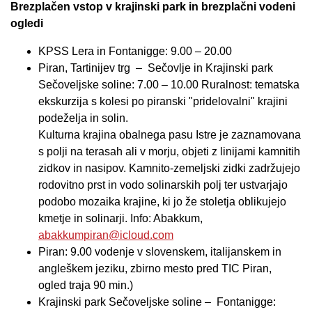
Brezplačen vstop v krajinski park in brezplačni vodeni
ogledi
KPSS Lera in Fontanigge: 9.00 – 20.00
Piran, Tartinijev trg –
Sečovlje in Krajinski park
Sečoveljske soline: 7.00 – 10.00 Ruralnost: tematska
ekskurzija s kolesi po piranski "pridelovalni" krajini
podeželja in solin.
Kulturna krajina obalnega pasu Istre je zaznamovana
s polji na terasah ali v morju, objeti z linijami kamnitih
zidkov in nasipov. Kamnito-zemeljski zidki zadržujejo
rodovitno prst in vodo solinarskih polj ter ustvarjajo
podobo mozaika krajine, ki jo že stoletja oblikujejo
kmetje in solinarji. Info: Abakkum,
abakkumpiran@icloud.com
Piran:
9.00 vodenje v slovenskem, italijanskem in
angleškem jeziku, zbirno mesto pred TIC Piran,
ogled traja 90 min.)
Krajinski park Sečoveljske soline –
Fontanigge: