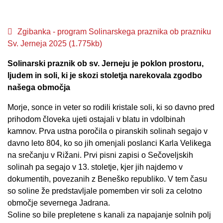
Zgibanka - program Solinarskega praznika ob prazniku
Sv. Jerneja 2025 (1.775kb)
Solinarski praznik ob sv. Jerneju je poklon prostoru,
ljudem in soli, ki je skozi stoletja narekovala zgodbo
našega območja
Morje, sonce in veter so rodili kristale soli, ki so davno pred
prihodom človeka ujeti ostajali v blatu in vdolbinah
kamnov. Prva ustna poročila o piranskih solinah segajo v
davno leto 804, ko so jih omenjali poslanci Karla Velikega
na srečanju v Rižani. Prvi pisni zapisi o Sečoveljskih
solinah pa segajo v 13. stoletje, kjer jih najdemo v
dokumentih, povezanih z Beneško republiko. V tem času
so soline že predstavljale pomemben vir soli za celotno
območje severnega Jadrana.
Soline so bile prepletene s kanali
za napajanje solnih polj