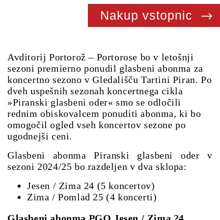
Nakup vstopnic
Avditorij Portorož – Portorose bo v letošnji
sezoni premierno ponudil glasbeni abonma za
koncertno sezono v Gledališču Tartini Piran. Po
dveh uspešnih sezonah koncertnega cikla
»Piranski glasbeni oder« smo se odločili
rednim obiskovalcem ponuditi abonma, ki bo
omogočil ogled vseh koncertov sezone po
ugodnejši ceni.
Glasbeni abonma Piranski glasbeni oder v
sezoni 2024/25 bo razdeljen v dva sklopa:
Jesen / Zima 24 (5 koncertov)
Zima / Pomlad 25 (4 koncerti)
Glasbeni abonma PGO Jesen / Zima 24