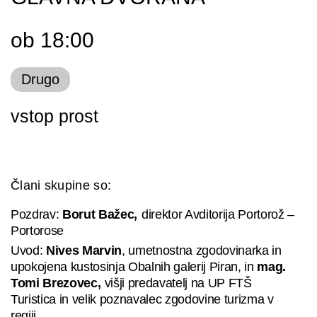
ob 18:00
Drugo
vstop prost
Člani skupine so:
Pozdrav:
Borut Bažec
,
direktor Avditorija Portorož –
Portorose
Uvod:
Nives Marvin
, umetnostna zgodovinarka in
upokojena kustosinja Obalnih galerij Piran, in
mag.
Tomi Brezovec
,
višji predavatelj na UP FTŠ
Turistica in velik poznavalec zgodovine turizma v
regiji