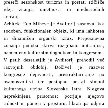
preseči sezonskost turizma in postati stičišče
idej, znanja, umetnosti in mednarodnih
srečanj.
Arhitekt Edo Mihevc je Avditorij zasnoval kot
sodoben, funkcionalen objekt, ki ima lahkoten
in dinamičen organski izraz. Prepoznavna
zunanja podoba skriva razgibano notranjost,
namenjeno kulturnim dogodkom in kongresom.
V petih desetletjih je Avditorij prehodil več
razvojnih obdobij. Doživel je razcvet
kongresne dejavnosti, prestrukturiranje po
osamosvojitvi ter postopno postal simbol
kulturnega utripa Slovenske Istre. Njegova
neprekinjena prisotnost potrjuje njegovo
trdnost in pomen v prostoru, hkrati pa odpira