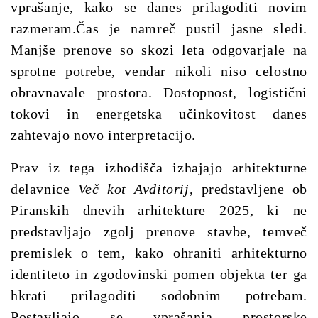
vprašanje, kako se danes prilagoditi novim
razmeram.
Čas je namreč pustil jasne sledi.
Manjše prenove so skozi leta odgovarjale na
sprotne potrebe, vendar nikoli niso celostno
obravnavale prostora. Dostopnost, logistični
tokovi in energetska učinkovitost danes
zahtevajo novo interpretacijo.
P
rav iz tega izhodišča izhajajo arhitekturne
delavnice
Več kot Avditorij
, predstavljene ob
Piranskih dnevih arhitekture 2025, ki ne
predstavljajo zgolj prenove stavbe, temveč
premislek o tem, kako ohraniti arhitekturno
identiteto in zgodovinski pomen objekta ter ga
hkrati prilagoditi sodobnim potrebam.
Postavljajo se vprašanja prostorske