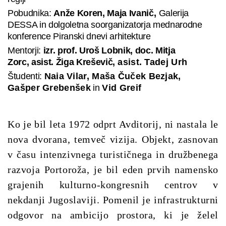
Pobudnika:
Anže Koren
,
Maja Ivanič
,
Galerija
DESSA in dolgoletna soorganizatorja mednarodne
konference Piranski dnevi arhitekture
Mentorji:
izr. prof. Uroš Lobnik
,
doc. Mitja
Zorc
,
asist. Žiga Kreševič
,
asist. Tadej Urh
Študenti:
Naia Vilar, Maša Čuček Bezjak,
Gašper Grebenšek
in
Vid Greif
Ko je bil leta 1972 odprt Avditorij, ni nastala le
nova dvorana, temveč vizija. Objekt, zasnovan
v času intenzivnega turističnega in družbenega
razvoja Portoroža, je bil eden prvih namensko
grajenih kulturno-kongresnih centrov v
nekdanji Jugoslaviji. Pomenil je infrastrukturni
odgovor na ambicijo prostora, ki je želel