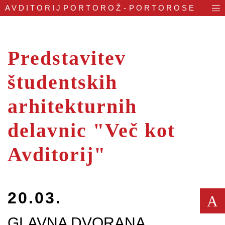
AVDITORIJ
PORTOROŽ - PORTOROSE
Predstavitev
študentskih
arhitekturnih
delavnic "Več kot
Avditorij"
20.03.
A
GLAVNA DVORANA