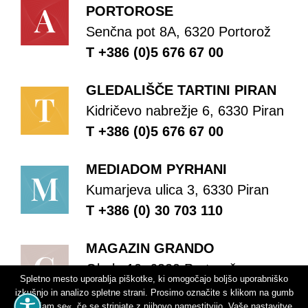
PORTOROSE
Senčna pot 8A, 6320 Portorož
T +386 (0)5 676 67 00
GLEDALIŠČE TARTINI PIRAN
Kidričevo nabrežje 6, 6330 Piran
T +386 (0)5 676 67 00
MEDIADOM PYRHANI
Kumarjeva ulica 3, 6330 Piran
T +386 (0) 30 703 110
MAGAZIN GRANDO
Obala 10, 6320 Portorož
Spletno mesto uporablja piškotke, ki omogočajo boljšo uporabniško
T +386 (0)5 676 67 00
izkušnjo in analizo spletne strani. Prosimo označite s klikom na gumb
»Strinjam se«, če se strinjate z njihovo namestitvijo. Vaše nastavitve