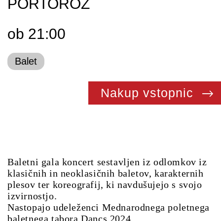
PORTOROŽ
ob 21:00
Balet
Nakup vstopnic
Baletni gala koncert sestavljen iz odlomkov iz
klasičnih in neoklasičnih baletov, karakternih
plesov ter koreografij, ki navdušujejo s svojo
izvirnostjo.
Nastopajo udeleženci Mednarodnega poletnega
baletnega tabora Dancs 2024.