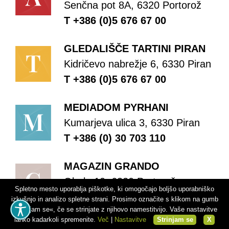
Senčna pot 8A, 6320 Portorož
T +386 (0)5 676 67 00
GLEDALIŠČE TARTINI PIRAN
Kidričevo nabrežje 6, 6330 Piran
T +386 (0)5 676 67 00
MEDIADOM PYRHANI
Kumarjeva ulica 3, 6330 Piran
T +386 (0) 30 703 110
MAGAZIN GRANDO
Obala 10, 6320 Portorož
Spletno mesto uporablja piškotke, ki omogočajo boljšo uporabniško
T +386 (0)5 676 67 00
izkušnjo in analizo spletne strani. Prosimo označite s klikom na gumb
»Strinjam se«, če se strinjate z njihovo namestitvijo. Vaše nastavitve
lahko kadarkoli spremenite.
Več
|
Nastavitve
Strinjam se
X