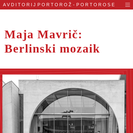
AVDITORIJ
PORTOROŽ - PORTOROSE
Maja Mavrič:
Berlinski mozaik