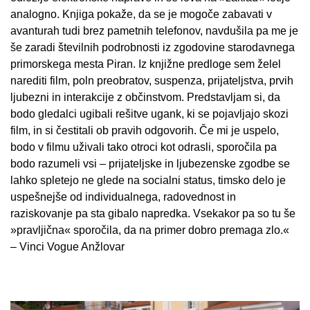
analogno. Knjiga pokaže, da se je mogoče zabavati v
avanturah tudi brez pametnih telefonov, navdušila pa me je
še zaradi številnih podrobnosti iz zgodovine starodavnega
primorskega mesta Piran. Iz knjižne predloge sem želel
narediti film, poln preobratov, suspenza, prijateljstva, prvih
ljubezni in interakcije z občinstvom. Predstavljam si, da
bodo gledalci ugibali rešitve ugank, ki se pojavljajo skozi
film, in si čestitali ob pravih odgovorih. Če mi je uspelo,
bodo v filmu uživali tako otroci kot odrasli, sporočila pa
bodo razumeli vsi – prijateljske in ljubezenske zgodbe se
lahko spletejo ne glede na socialni status, timsko delo je
uspešnejše od individualnega, radovednost in
raziskovanje pa sta gibalo napredka. Vsekakor pa so tu še
»pravljična« sporočila, da na primer dobro premaga zlo.«
– Vinci Vogue Anžlovar