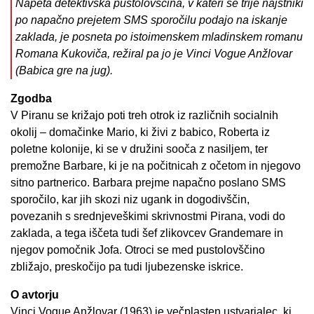
Napeta detektivska pustolovščina, v kateri se trije najstniki
po napačno prejetem SMS sporočilu podajo na iskanje
zaklada, je posneta po istoimenskem mladinskem romanu
Romana Kukoviča, režiral pa jo je Vinci Vogue Anžlovar
(Babica gre na jug).
Zgodba
V Piranu se križajo poti treh otrok iz različnih socialnih
okolij – domačinke Mario, ki živi z babico, Roberta iz
poletne kolonije, ki se v družini sooča z nasiljem, ter
premožne Barbare, ki je na počitnicah z očetom in njegovo
sitno partnerico. Barbara prejme napačno poslano SMS
sporočilo, kar jih skozi niz ugank in dogodivščin,
povezanih s srednjeveškimi skrivnostmi Pirana, vodi do
zaklada, a tega iščeta tudi šef zlikovcev Grandemare in
njegov pomočnik Jofa. Otroci se med pustolovščino
zbližajo, preskočijo pa tudi ljubezenske iskrice.
O avtorju
Vinci Vogue Anžlovar (1963) je večplasten ustvarjalec, ki