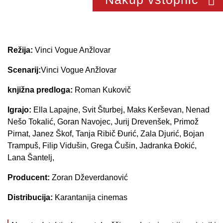
Režija:
Vinci Vogue Anžlovar
Scenarij:
Vinci Vogue Anžlovar
knjižna predloga:
Roman Kukovič
Igrajo:
Ella Lapajne, Svit Šturbej, Maks Kerševan, Nenad
Nešo Tokalić, Goran Navojec, Jurij Drevenšek, Primož
Pirnat, Janez Škof, Tanja Ribič Đurić, Zala Djurić, Bojan
Trampuš, Filip Vidušin, Grega Čušin, Jadranka Đokić,
Lana Šantelj,
Producent:
Zoran Dževerdanović
Distribucija:
Karantanija cinemas