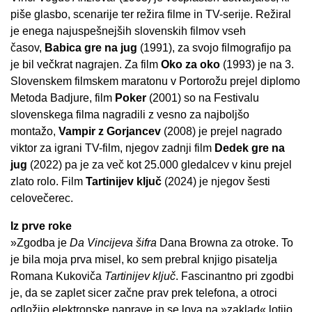
piše glasbo, scenarije ter režira filme in TV-serije. Režiral
je enega najuspešnejših slovenskih filmov vseh
časov,
Babica gre na jug
(1991), za svojo filmografijo pa
je bil večkrat nagrajen. Za film
Oko za oko
(1993) je na 3.
Slovenskem filmskem maratonu v Portorožu prejel diplomo
Metoda Badjure, film
Poker
(2001) so na Festivalu
slovenskega filma nagradili z vesno za najboljšo
montažo,
Vampir z Gorjancev
(2008) je prejel nagrado
viktor za igrani TV-film, njegov zadnji film
Dedek gre na
jug
(2022) pa je za več kot 25.000 gledalcev v kinu prejel
zlato rolo. Film
Tartinijev ključ
(2024) je njegov šesti
celovečerec.
Iz prve roke
»Zgodba je
Da Vincijeva šifra
Dana Browna za otroke. To
je bila moja prva misel, ko sem prebral knjigo pisatelja
Romana Kukoviča
Tartinijev ključ
. Fascinantno pri zgodbi
je, da se zaplet sicer začne prav prek telefona, a otroci
odložijo elektronske naprave in se lova na »zaklad« lotijo