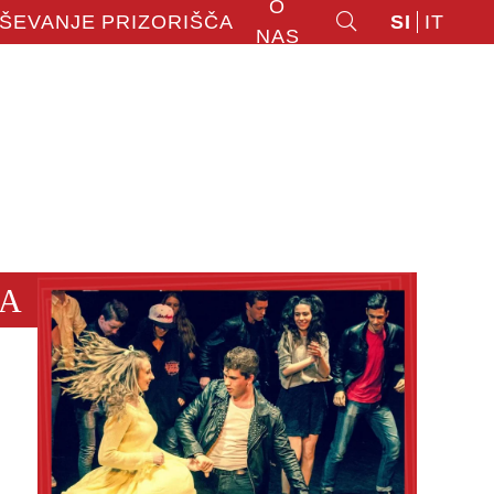
O
ŠEVANJE
PRIZORIŠČA
SI
IT
NAS
A