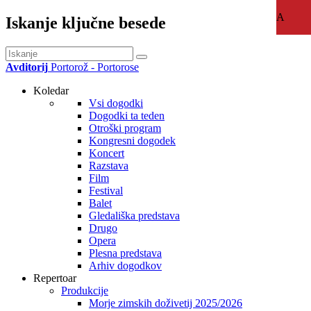
A
Iskanje ključne besede
Avditorij
Portorož - Portorose
Koledar
Vsi dogodki
Dogodki ta teden
Otroški program
Kongresni dogodek
Koncert
Razstava
Film
Festival
Balet
Gledališka predstava
Drugo
Opera
Plesna predstava
Arhiv dogodkov
Repertoar
Produkcije
Morje zimskih doživetij 2025/2026