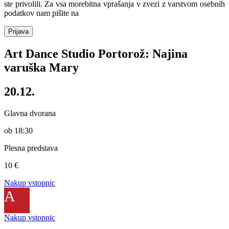
ste privolili. Za vsa morebitna vprašanja v zvezi z varstvom osebnih
podatkov nam pišite na
podpora@avditorij.si
Prijava
Art Dance Studio Portorož: Najina
varuška Mary
20.12.
Glavna dvorana
ob 18:30
Plesna predstava
10 €
Nakup vstopnic
A
Nakup vstopnic