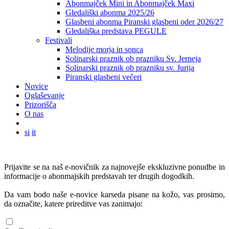
Abonmajček Mini in Abonmajček Maxi
Gledališki abonma 2025/26
Glasbeni abonma Piranski glasbeni oder 2026/27
Gledališka predstava PEGULE
Festivali
Melodije morja in sonca
Solinarski praznik ob prazniku Sv. Jerneja
Solinarski praznik ob prazniku sv. Jurija
Piranski glasbeni večeri
Novice
Oglaševanje
Prizorišča
O nas
si
it
Prijavite se na naš e-novičnik za najnovejše ekskluzivne ponudbe in
informacije o abonmajskih predstavah ter drugih dogodkih.
Da vam bodo naše e-novice karseda pisane na kožo, vas prosimo,
da označite, katere prireditve vas zanimajo: