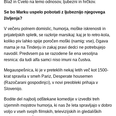
Blaž in Cveto na temo odnosov, ljubezni in hrčkov.
Se bo Marku uspelo pobotati z ljubeznijo njegovega
življenja?
V večeru polnem domislic, humorja, moške iskrenosti in
prijateljskih spletk, se razkrije marsikaj: kaj je to retro-kola,
koliko piv lahko spije poročen moški (namig: vse), čigava
mama je na Tinderju in zakaj pravi dedci ne potrebujejo
navodil. Predvsem pa se razodene še ena vesoljna
resnica: da tudi alfa samci niso imuni na čustva.
Megauspešnica, ki je v preteklih nekaj letih več kot 1500-
krat spravila v smeh Pariz, Desperate housemen
(Razočarani gospodinjci), v novi preobleki prihaja v
Slovenijo.
Bodite del najbolj odštekane komedije v izvedbi treh
izjemnih mojstrov humorja, ki nas že leta spravljajo v dobro
voljo v vseh svojih filmskih, televizijskih in gledaliških