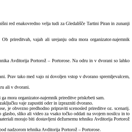
hišni red enakovredno velja tudi za Gledališče Tartini Piran in zunanji
 Ob prireditvah, vajah ali urejanju odra mora organizator-najemnik
ehnika Avditorija Portorož – Portorose. Na odru in v dvorani so lahko
rani. Prav tako med vajo ni dovoljen vstop v dvorano spremljevalcem,
u ali v dvorani.
i ga mora organizator-najemnik prireditve priskrbeti sam.
aključku vaje zapustiti oder in izprazniti dvorano.
ose, je obvezno predhodno pripraviti scenosled prireditve oz. scenarij.
 glasbo, sliko ali video za vsako točko oddati na svojem nosilcu in to
 materiali morajo biti dostavljeni dežurnemu tehniku Avditorija Portorož
 pod nadzorom tehnika Avditorija Portorož – Portorose.